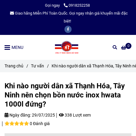
Gọi ngay
0918252258
Giao hãng Miễn Phí Toàn Quốc. Gọi ngay nhận giá khuyến mãi đặc
biệt!
0
MENU
Trang chủ
/
Tư vấn
/
Khi nào người dân xã Thạnh Hóa, Tây Ninh 
Khi nào người dân xã Thạnh Hóa, Tây
Ninh nên chọn bồn nước inox hwata
1000l đứng?
Ngày đăng:
29/07/2025
338 Lượt xem
0 Đánh giá