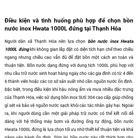
Điều kiện và tình huống phù hợp để chọn bồn
nước inox Hwata 1000L đứng tại Thạnh Hóa
Người dân xã Thạnh Hóa nên lựa chọn
bồn nước inox Hwata
1000L đứng
khi không gian lắp đặt có diện tích hạn chế theo chiều
ngang nhưng chiều cao vẫn đủ để đặt bồn một cách an toàn và
thuận tiện. Bồn nước dạng đứng với dung tích 1000L phù hợp với
nhu cầu trữ nước sinh hoạt hàng ngày cho các gia đình có từ 4 đến
6 thành viên hoặc các cơ sở sản xuất nhỏ cần nguồn nước ổn định.
Đặc biệt, trong điều kiện khí hậu nóng ẩm và mưa nhiều đặc trưng
của Thạnh Hóa, việc sử dụng bồn inox SUS 304 cao cấp giúp chống
gỉ sét và bảo vệ nguồn nước sạch khỏi các tác nhân gây hại. Ngoài
ra, khi người dùng cần một giải pháp trữ nước có thể kết nối dễ
dàng với hệ thống máy bơm và đường ống tự động, bồn nước
Hwata 1000L đứng là lựa chọn tối ưu nhờ thiết kế thuận tiện và khả
năng vận hành ổn định. Tóm lại, bồn nước này rất thích hợp cho