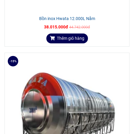
chắn.
Bồn inox Hwata 12.000L Nằm
38.015.000đ
44.742.000đ
THÔNG SỐ KÍCH THƯỚC SẢN PHẨM
Thêm giỏ hàng
Bảng thông số kỹ thuật, kích thước
bồn inox Hwata
310L
đứng, quý khách có thể tham khảo:
-15%
BỒN INOX HWATA ĐỨNG
Loại bồn (lít)
Đường kính
(mm)
Chiều cao
(mm)
Độ dày
(mm)
310l
760
920
0.5
500l
760
1.500
0.5
700l
760
1.750
0.5
1.000l
920
1.750
0.5
1.500l
1.160
1.750
0.6
2.000l
1.160
2.180
0.6
2.500l
1.420
1.800
0.7
3.000l
1.420
2.240
0.7