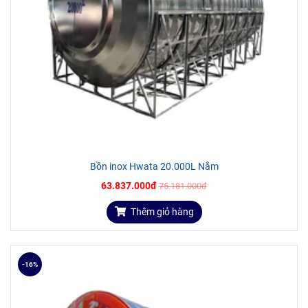
Thiết kế nằm ngang là giải pháp an toàn khi đặt bồn
trên cao.
Bồn inox Hwata 20.000L Nằm
63.837.000đ
75.181.000đ
Thêm giỏ hàng
Hình ảnh bồn inox Hwata thực tế
-16%