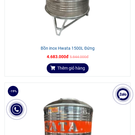
Bồn inox Hwata 1500L Đứng
4.683.000đ
5.844.000đ
Thêm giỏ hàng
-19%