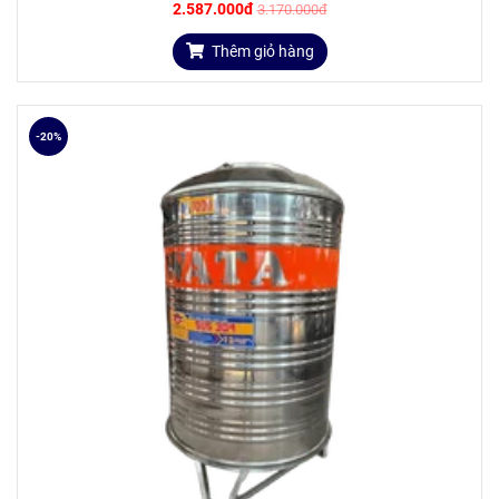
2.587.000đ
3.170.000đ
Thêm giỏ hàng
-20%