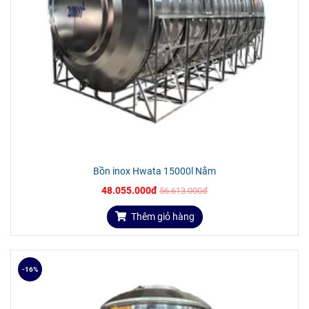
Bồn inox Hwata 15000l Nằm
48.055.000đ
56.613.000đ
Thêm giỏ hàng
-16%