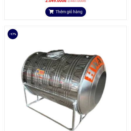
2.049.000đ
2.441.000đ
LƯU Ý KHI LẮP ĐẶT VÀ SỬ DỤNG
Thêm giỏ hàng
Tránh các vật sắc nhọn, đổ, đâm vào làm thủng bồn,
tránh lửa và nhiệt độ cao.
Đặt bồn nơi bằng phẳng, đủ độ cứng, chịu lực tốt và
-17%
các vị trí chịu lực phải cân bằng nhau
Bồn phải lắp đặt vị trí thoáng để dễ cho việc bảo trì,
bão dưỡng và tháo rửa sản phẩm.
HƯỚNG DẪN BẢO TRÌ