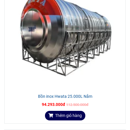
Hotline tư vấn:
0918 252 258
(miễn phí)
HƯỚNG DẪN LẮP ĐẶT
Trước khi tiến hành lắp đặt bồn inox Hwata, cần chuẩn bị
những dụng cụ hỗ trợ như: Cờ lê, mỏ lết, kìm nước, keo dán,
keo su non.
Vị trí lắp đặt:
Bồn inox Hwata 25.000L Nằm
94.293.000đ
112.500.000đ
Về vị trí cần đảm bảo bồn nước phải được đặt trên mặt
phẳng, không nghiêng trượt, không gồ ghề, kê kích.
Thêm giỏ hàng
Nơi đặt bồn phải chịu được trọng lượng lớn nhất của
bồn khi chưa chứa nước cộng với hệ số an toàn.