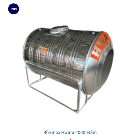
-20%
CHI NHÁNH MIỀN TÂY
Địa chỉ: 184 Đường 3/2, P. Hưng Lợi, Q. Ninh Kiều, TP. Cần
Thơ
Rất hân hạnh được phục vụ Quý khách!
Bồn inox Hwata 2000l Nằm