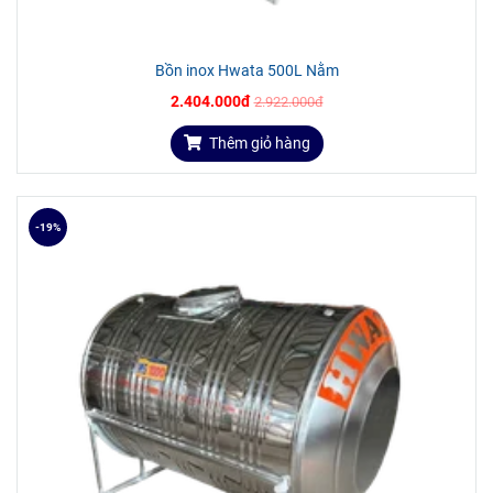
Kiểm tra định kỳ: Thường xuyên kiểm tra và làm sạch
các ống dẫn nước để đảm bảo không bị tắc nghẽn.
Bồn inox Hwata 500L Nằm
Vệ sinh bồn: Định kỳ vệ sinh bồn để loại bỏ cặn bẩn và
2.404.000đ
2.922.000đ
vi khuẩn có thể tích tụ. Có thể dùng dung dịch tẩy rửa
nhẹ để làm sạch bồn.
Thêm giỏ hàng
Kiểm tra và sửa chữa: Nếu phát hiện bất kỳ hư hỏng
nào, cần kiểm tra và sửa chữa kịp thời để đảm bảo
bồn luôn trong tình trạng hoạt động tốt nhất.
-19%
DỊCH VỤ VÀ HẬU MÃI
Nhà phân phối Tiến Đạt với hệ thống phân phối hàng đầu, uy
tín - chuyên nghiệp tại TP.Hồ Chí Minh, Bình Dương, Đồng
Nai, Long An, Tây Ninh,... và các tỉnh lân cận. Chúng tôi luôn
mang lại nhiều giá trị nhất, lợi ích cho quý khách hàng khi
mua và sử dụng sản phẩm của công ty chúng tôi, như giao
hàng nhanh chóng, hàng đúng chất lượng, an toàn tuyệt đối,