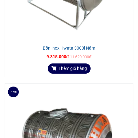
Bồn inox Hwata 3000l Nằm
9.315.000đ
11.620.000đ
Thêm giỏ hàng
-19%