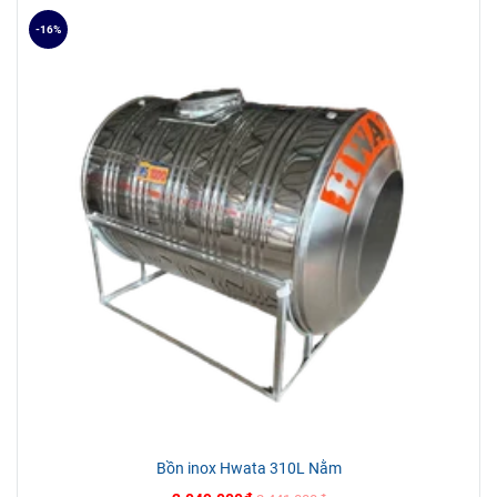
Nên lưu ý khi lắp đặt bồn nước cần tránh đặt bồn ở
-16%
những vị trí gần đường dây điện, mép tường, nơi có thể
ảnh hưởng tới bề mặt bồn.
Các bước lắp đặt:
Bước 1: Bỏ lớp cao su bảo vệ bồn nước bên ngoài.
Bước 2: Đặt chân bồn nghiêng tự do, 2 chân tiếp xúc
trên cùng một mặt phẳng.
Bước 3: Khớp thân bồn với chân đế: Đáy bồn kê trên
miệng chân, dựng cả thân bồn và chân đế theo chiều
thẳng đứng.
Bước 4: Khớp chân đế vừa vặn với vành chân đế: Một
tay giữ bồn, một tay giữ gân đơn ấn nhẹ sao cho gân
đơn dập khít vừa xung quanh khớp với chân bồn.
Bước 5: Bắt gá vít định vị.
Bước 6: Khoan lỗ vít nở cố định với nền: Đặt chân vào
vị trí lấy dấu lỗ vít nở ở chân đế, khoan lỗ chờ theo dấu.
Bồn inox Hwata 310L Nằm