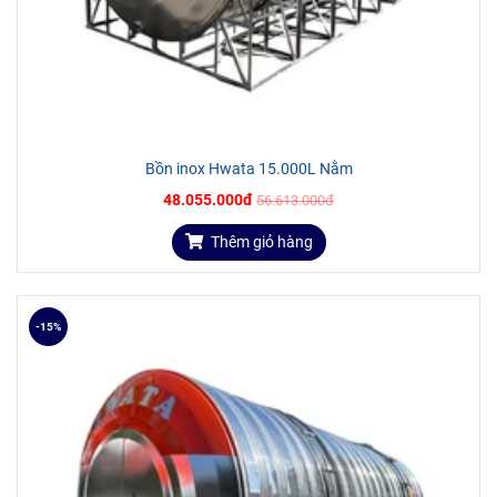
3.500l
1.420
2.440
0.7
4.000l
1.360
3.040
0.7
5.000l
1.420
3.040
0.7
10.000l
1.900
3.540
0.9
15.000l
2.200
4.150
1.0
Bồn inox Hwata 15.000L Nằm
>>> Xem thêm
:
Xem thêm
Bồn inox Hwata nằm giá tốt tại
48.055.000đ
56.613.000đ
đây
Thêm giỏ hàng
THÔNG TIN SẢN PHẨM
-15%
Ưu điểm vượt trội của
bồn inox Hwata
310L đứng:
Độ bền cao, nhẹ, thon gọn phù hợp với những công
trình có diện tích bị hạn chế.
Giá cả phù hợp với nhu cầu thu nhập của người tiêu
dùng.
Đảm bảo an toàn vệ sinh nguồn nước.