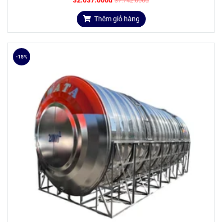
32.037.000đ
37.742.000đ
ĐẶC ĐIỂM NỔI BẬT
Thêm giỏ hàng
Bồn inox Hwata
310L đứng được sản xuất trên dây chuyền
công nghệ tiên tiến của Đài Loan và kiểm soát nghiêm ngặt
theo tiêu chuẩn ISO 9001:2000. Ngoài những kích cỡ quy
-15%
chuẩn, NPP Tiến Đạt còn có thể tư vấn và cung cấp bản vẽ
gia công chân đế, bồn cho khách hàng khi vị trí lắp đặt không
thuận lợi như trên mái nhà, chung cư, ban công,... nhằm hạn
chế tối đa diện tích đặt bồn.
Sản xuất từ inox SUS 304 nhập khẩu từ Nhật Bản và
các nước công nghiệp tiên tiến có độ bền cao.
Thân bồn được phân bố gân đều nhau, tạo độ cứng
vững hơn.
Giá cả phù hợp với nhu cầu thu nhập của người tiêu
dùng.
Đảm bảo an toàn vệ sinh nguồn nước.
Thiết kế nằm ngang là giải pháp an toàn khi đặt bồn
trên cao.
Chân bồn sử dụng inox HIT 430, đảm bảo sự chắc