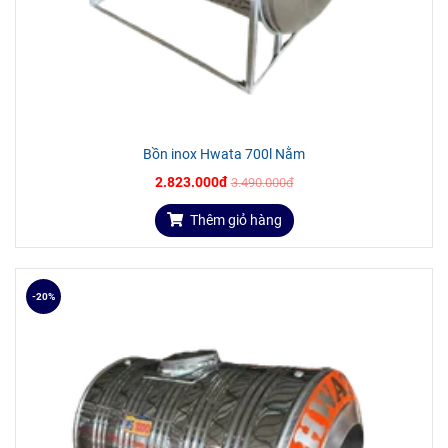
giá khuyến mãi và ưu đãi công trình công nghiệp.
Giá sản phẩm đã
bao gồm 10% thuế VAT
.
Miễn phí vận chuyển
trên toàn quốc và hỗ trợ kéo lầu
tại khu vực TP.HCM.
Đảm bảo được chăm sóc từ đội ngũ kĩ thuật và bán
hàng trong và sau quá trình sử dụng sản phẩm.
Bồn inox Hwata 700l Nằm
Nhận hàn chân sắt
V5 dày 3mm để lắp máy NL mặt
2.823.000đ
3.490.000đ
trời, Lắp bồn nước theo yêu cầu.
Nhận lắp bồn nước Nhanh chóng - An toàn - Thẩm mĩ.
Thêm giỏ hàng
Trong suốt quá trình sử dụng, có vấn đề gì thắc mắc,
quý khách hàng luôn được tư vấn miễn phí và kịp thời
giải quyết sự cố khi xảy ra.
Cam kết: Chính hãng - Đúng chất lượng, bồi thường
-20%
100% giá trị đơn hàng nếu giao hàng không chính
hãng.