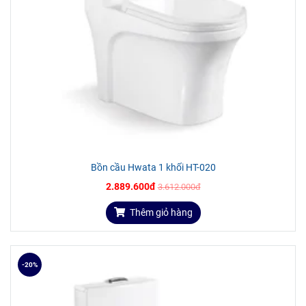
Bồn cầu Hwata 1 khối HT-020
2.889.600đ
3.612.000đ
Thêm giỏ hàng
-20%