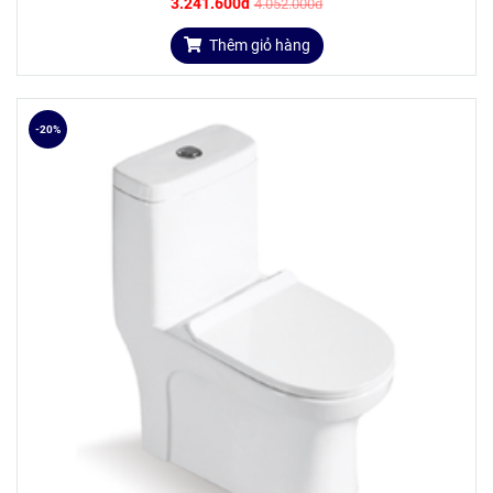
3.241.600đ
4.052.000đ
Thêm giỏ hàng
-20%