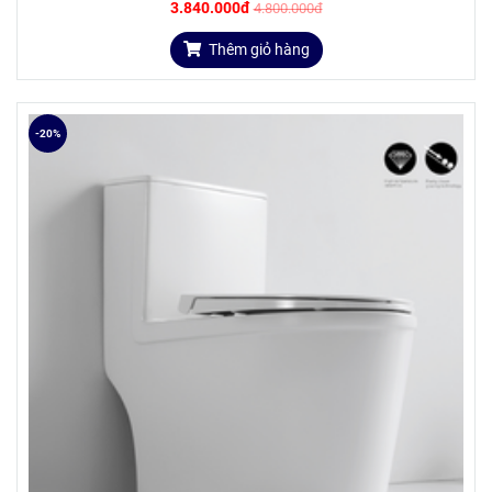
3.840.000đ
4.800.000đ
Thêm giỏ hàng
-20%