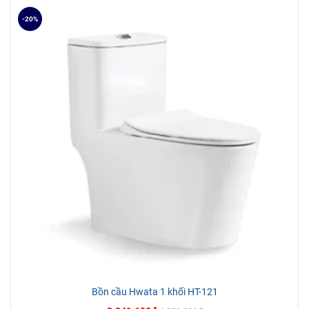
Nội
-20%
CHI NHÁNH MIỀN TÂY
Địa chỉ: 184 Đường 3/2, P. Hưng Lợi, Q. Ninh Kiều, TP. Cần
Thơ
Rất hân hạnh được phục vụ Quý khách!
Bồn cầu Hwata 1 khối HT-121