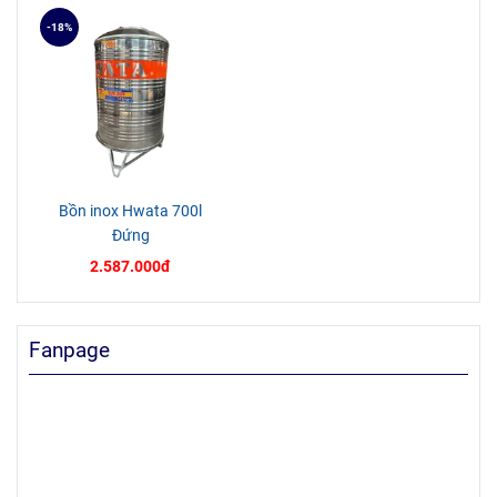
-18%
Bồn inox Hwata 700l
Đứng
2.587.000đ
Fanpage