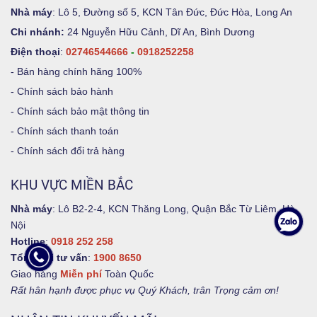
Nhà máy
: Lô 5, Đường số 5, KCN Tân Đức, Đức Hòa, Long An
Chi nhánh:
24 Nguyễn Hữu Cảnh, Dĩ An, Bình Dương
Điện thoại
:
02746544666
-
0918252258
-
Bán hàng chính hãng 100%
-
Chính sách bảo hành
-
Chính sách bảo mật thông tin
-
Chính sách thanh toán
-
Chính sách đổi trả hàng
KHU VỰC MIỀN BẮC
Nhà máy
: Lô B2-2-4, KCN Thăng Long, Quận Bắc Từ Liêm, Hà
Nội
Hotline
:
0918 252 258
Tổng đài tư vấn
:
1900 8650
Giao hàng
Miễn phí
Toàn Quốc
Rất hân hạnh được phục vụ Quý Khách, trân Trọng cảm ơn!