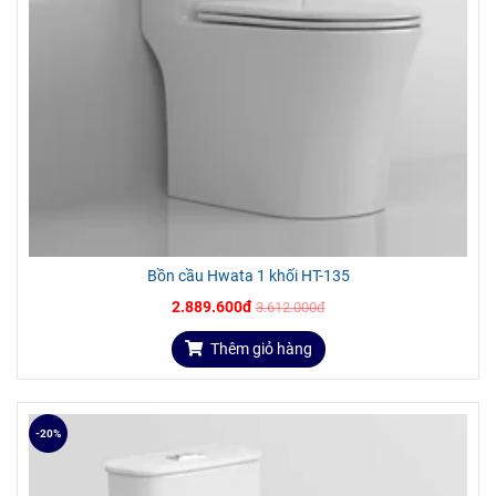
Bồn cầu Hwata 1 khối HT-135
2.889.600đ
3.612.000đ
Thêm giỏ hàng
-20%