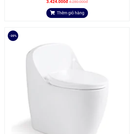
3.424.000đ
4.280.000đ
Thêm giỏ hàng
-20%