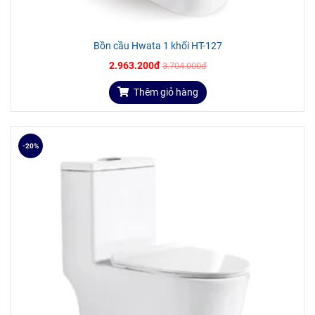
Bồn cầu Hwata 1 khối HT-127
2.963.200đ
3.704.000đ
Thêm giỏ hàng
-20%