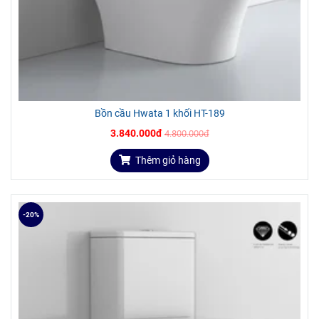
Bồn cầu Hwata 1 khối HT-189
3.840.000đ
4.800.000đ
Thêm giỏ hàng
-20%