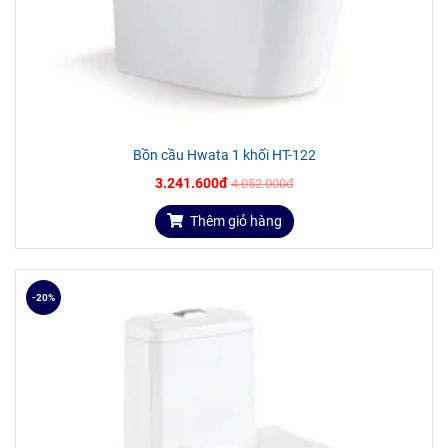
Bồn cầu Hwata 1 khối HT-122
3.241.600đ
4.052.000đ
Thêm giỏ hàng
-20%