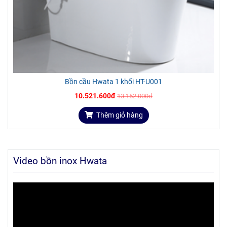
Bồn cầu Hwata 1 khối HT-U001
10.521.600đ
13.152.000đ
Thêm giỏ hàng
Video bồn inox Hwata