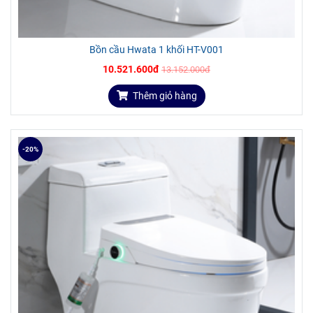
Bồn cầu Hwata 1 khối HT-V001
10.521.600đ
13.152.000đ
Thêm giỏ hàng
-20%