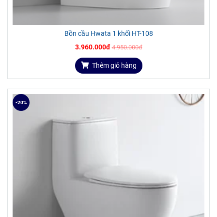
Bồn cầu Hwata 1 khối HT-108
3.960.000đ
4.950.000đ
Thêm giỏ hàng
-20%